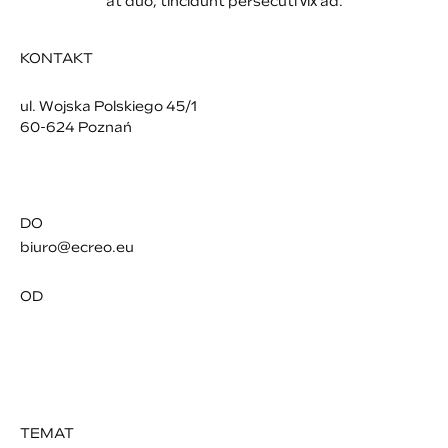
at duo, tincidunt persecuti vix ad.
KONTAKT
Agencja Multimedialna eCreo
ul. Wojska Polskiego 45/1
60-624
Poznań
61 656 76 55
biuro@ecreo.eu
DO
biuro@ecreo.eu
OD
TEMAT