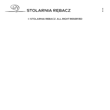
POLITYKA PRYWATNOŚCI
PROJEKT I REALIZACJA
:
ECREO.EU
© STOLARNIA REBACZ. ALL RIGHT RESERVED