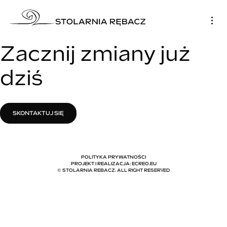
Zacznij zmiany już
dziś
SKONTAKTUJ SIĘ
POLITYKA PRYWATNOŚCI
PROJEKT I REALIZACJA
:
ECREO.EU
© STOLARNIA REBACZ. ALL RIGHT RESERVED